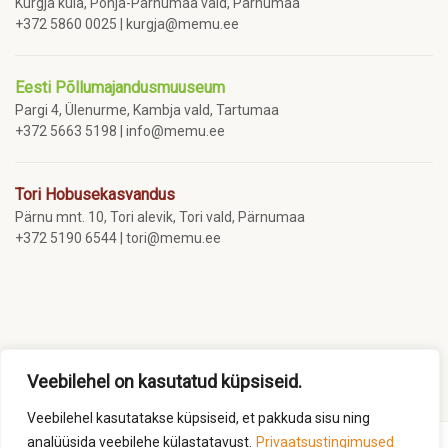
Kurgja küla, Põhja-Pärnumaa vald, Pärnumaa
+372 5860 0025 | kurgja@memu.ee
Eesti Põllumajandusmuuseum
Pargi 4, Ülenurme, Kambja vald, Tartumaa
+372 5663 5198 | info@memu.ee
Tori Hobusekasvandus
Pärnu mnt. 10, Tori alevik, Tori vald, Pärnumaa
+372 5190 6544 | tori@memu.ee
Veebilehel on kasutatud küpsiseid.
Veebilehel kasutatakse küpsiseid, et pakkuda sisu ning
analüüsida veebilehe külastatavust.
Privaatsustingimused