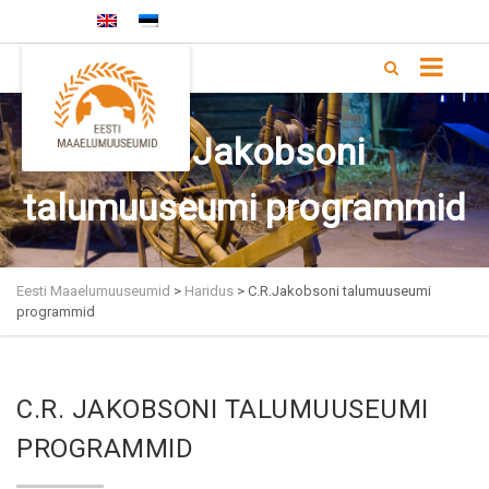
+372 5333 4168 |
info@memu.ee
C.R.Jakobsoni
talumuuseumi programmid
Eesti Maaelumuuseumid
>
Haridus
>
C.R.Jakobsoni talumuuseumi
programmid
C.R. JAKOBSONI TALUMUUSEUMI
PROGRAMMID