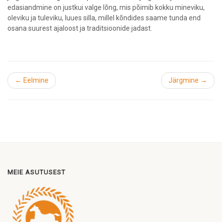
edasiandmine on justkui valge lõng, mis põimib kokku mineviku,
oleviku ja tuleviku, luues silla, millel kõndides saame tunda end
osana suurest ajaloost ja traditsioonide jadast.
← Eelmine
Järgmine →
MEIE ASUTUSEST