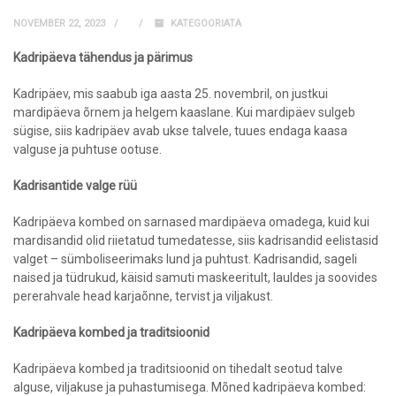
NOVEMBER 22, 2023
KATEGOORIATA
Kadripäeva tähendus ja pärimus
Kadripäev, mis saabub iga aasta 25. novembril, on justkui
mardipäeva õrnem ja helgem kaaslane. Kui mardipäev sulgeb
sügise, siis kadripäev avab ukse talvele, tuues endaga kaasa
valguse ja puhtuse ootuse.
Kadrisantide valge rüü
Kadripäeva kombed on sarnased mardipäeva omadega, kuid kui
mardisandid olid riietatud tumedatesse, siis kadrisandid eelistasid
valget – sümboliseerimaks lund ja puhtust. Kadrisandid, sageli
naised ja tüdrukud, käisid samuti maskeeritult, lauldes ja soovides
pererahvale head karjaõnne, tervist ja viljakust.
Kadripäeva kombed ja traditsioonid
Kadripäeva kombed ja traditsioonid on tihedalt seotud talve
alguse, viljakuse ja puhastumisega. Mõned kadripäeva kombed: