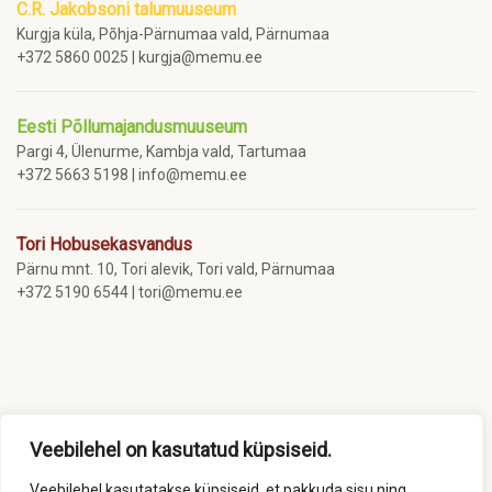
C.R. Jakobsoni talumuuseum
Kurgja küla, Põhja-Pärnumaa vald, Pärnumaa
+372 5860 0025 | kurgja@memu.ee
Eesti Põllumajandusmuuseum
Pargi 4, Ülenurme, Kambja vald, Tartumaa
+372 5663 5198 | info@memu.ee
Tori Hobusekasvandus
Pärnu mnt. 10, Tori alevik, Tori vald, Pärnumaa
+372 5190 6544 | tori@memu.ee
Veebilehel on kasutatud küpsiseid.
Veebilehel kasutatakse küpsiseid, et pakkuda sisu ning