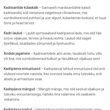
Kadrisantide külaskäik
– Sarnaselt mardisantidele käisid
kadrisandid, küll riietatuna valgetesse rõivastesse, mis
sümboliseerisid puhtust ja uue algust, külastamas kodusid, et tuua
õnne ja head tervist.
Kadri-laulud
– Lauldi spetsiaalseid kadripäeva laule, mis olid täis
soove viljakuse, tervise ja heaolu kohta. Laulud olid sageli
õpetlikud, sisaldades sõnumeid ja õpetussõnu.
Andide jagamine
– Kadrisantidele anti ande, tavaliselt toitu, villa
või lina, mis sümboliseerisid küllust ja tänulikkust viljakuse eest.
Kadripäeva ennustused
– Kadripäeval tehtud ennustused olid eriti
olulised noortele naistele, kes soovisid teada oma tulevikku, eriti
abielu ja armastuse osas.
Kadripäeva mängud
– Mängiti mänge, mis olid seotud viljakuse ja
tuleviku ennustamisega, näiteks tina valamine või saabaste
viskamine.
Kadripäeva toidud
– Valmistati ja söödi spetsiaalseid toite, nagu