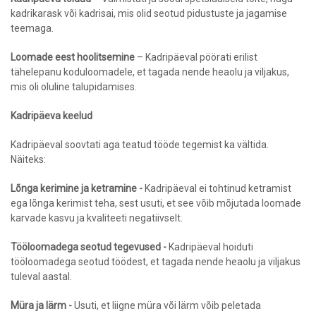
kadrikarask või kadrisai, mis olid seotud pidustuste ja jagamise
teemaga.
Loomade eest hoolitsemine
– Kadripäeval pöörati erilist
tähelepanu koduloomadele, et tagada nende heaolu ja viljakus,
mis oli oluline talupidamises.
Kadripäeva keelud
Kadripäeval soovtati aga teatud tööde tegemist ka vältida.
Näiteks:
Lõnga kerimine ja ketramine -
Kadripäeval ei tohtinud ketramist
ega lõnga kerimist teha, sest usuti, et see võib mõjutada loomade
karvade kasvu ja kvaliteeti negatiivselt.
Tööloomadega seotud tegevused -
Kadripäeval hoiduti
tööloomadega seotud töödest, et tagada nende heaolu ja viljakus
tuleval aastal.
Müra ja lärm -
Usuti, et liigne müra või lärm võib peletada