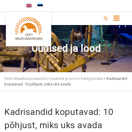
+372 5333 4168 |
info@memu.ee
Uudised ja lood
Eesti Maaelumuuseumid
>
Uudised ja lood
>
Kategooriata
>
Kadrisandid
koputavad: 10 põhjust, miks uks avada
Kadrisandid koputavad: 10
põhjust, miks uks avada