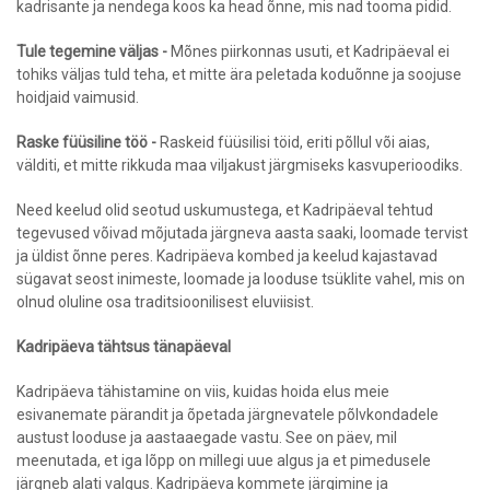
kadrisante ja nendega koos ka head õnne, mis nad tooma pidid.
Tule tegemine väljas -
Mõnes piirkonnas usuti, et Kadripäeval ei
tohiks väljas tuld teha, et mitte ära peletada koduõnne ja soojuse
hoidjaid vaimusid.
Raske füüsiline töö -
Raskeid füüsilisi töid, eriti põllul või aias,
välditi, et mitte rikkuda maa viljakust järgmiseks kasvuperioodiks.
Need keelud olid seotud uskumustega, et Kadripäeval tehtud
tegevused võivad mõjutada järgneva aasta saaki, loomade tervist
ja üldist õnne peres. Kadripäeva kombed ja keelud kajastavad
sügavat seost inimeste, loomade ja looduse tsüklite vahel, mis on
olnud oluline osa traditsioonilisest eluviisist.
Kadripäeva tähtsus tänapäeval
Kadripäeva tähistamine on viis, kuidas hoida elus meie
esivanemate pärandit ja õpetada järgnevatele põlvkondadele
austust looduse ja aastaaegade vastu. See on päev, mil
meenutada, et iga lõpp on millegi uue algus ja et pimedusele
järgneb alati valgus. Kadripäeva kommete järgimine ja