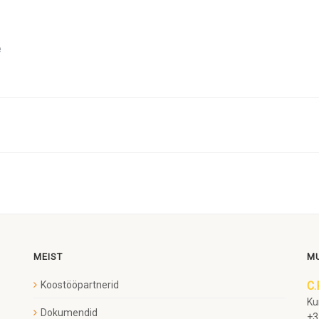
e
MEIST
MU
Koostööpartnerid
C.
Ku
Dokumendid
+3