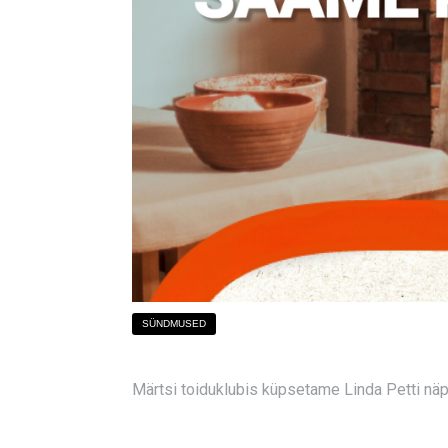
SÜNDMUSED
Märtsi toiduklubis küpsetame Linda Petti näpun