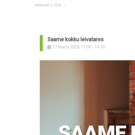
JAANUAR 2, 2026
Saame kokku leivatares
17
Märts
2026
11:00
-
14:00