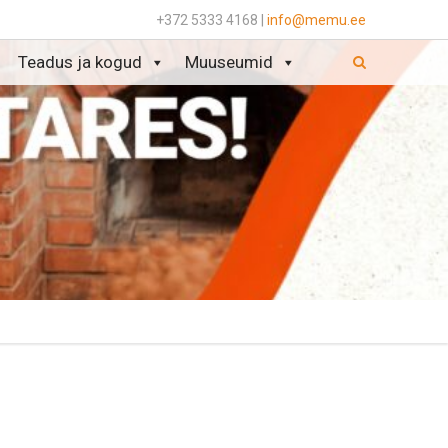
+372 5333 4168 |
info@memu.ee
Teadus ja kogud
Muuseumid