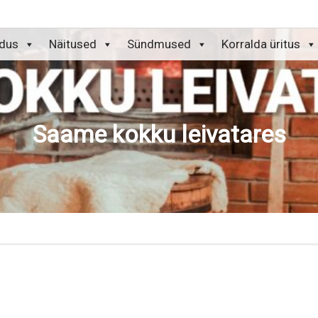
idus
Näitused
Sündmused
Korralda üritus
Saame kokku leivatares