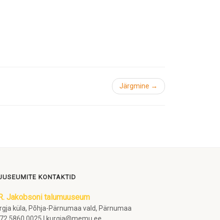
Järgmine →
USEUMITE KONTAKTID
R. Jakobsoni talumuuseum
rgja küla, Põhja-Pärnumaa vald, Pärnumaa
72 5860 0025 | kurgja@memu.ee