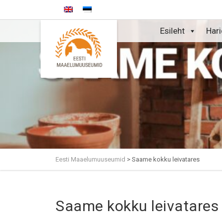
Esileht
Har
Eesti Maaelumuuseumid
>
Saame kokku leivatares
Saame kokku leivatares