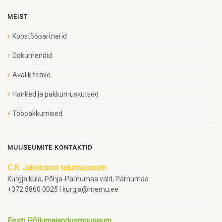
MEIST
Koostööpartnerid
Dokumendid
Avalik teave
Hanked ja pakkumuskutsed
Tööpakkumised
MUUSEUMITE KONTAKTID
C.R. Jakobsoni talumuuseum
Kurgja küla, Põhja-Pärnumaa vald, Pärnumaa
+372 5860 0025 | kurgja@memu.ee
Eesti Põllumajandusmuuseum