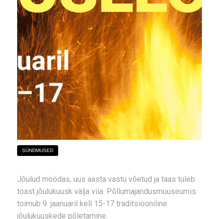
SÜNDMUSED
Jõulud möödas, uus aasta vastu võetud ja taas tuleb
toast jõulukuusk välja viia. Põllumajandusmuuseumis
toimub 9. jaanuaril kell 15-17 traditsiooniline
jõulukuuskede põletamine.