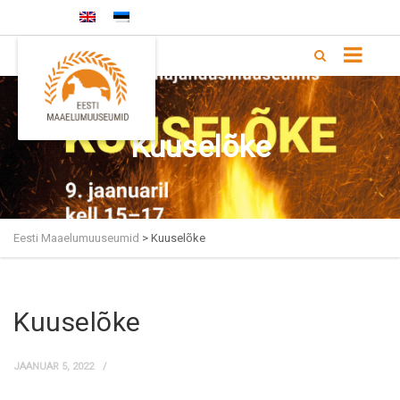
+372 5333 4168 |
info@memu.ee
Kuuselõke
Eesti Maaelumuuseumid
>
Kuuselõke
Kuuselõke
JAANUAR 5, 2022