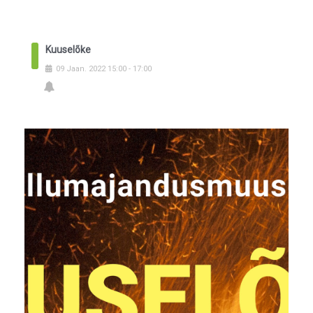
Kuuselõke
09
Jaan.
2022
15:00
-
17:00